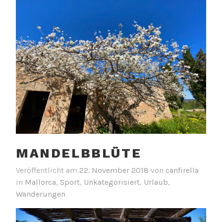
MANDELBBLÜTE
Veröffentlicht am
22. November 2018
von
canfirella
in
Mallorca
,
Sport
,
Unkategorisiert
,
Urlaub
,
Wanderungen